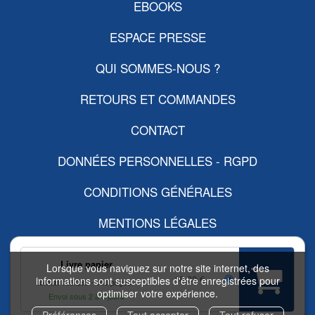
EBOOKS
ESPACE PRESSE
QUI SOMMES-NOUS ?
RETOURS ET COMMANDES
CONTACT
DONNÉES PERSONNELLES - RGPD
CONDITIONS GÉNÉRALES
MENTIONS LÉGALES
FAQ
Livre papier
Lorsque vous naviguez sur notre site internet, des
18,00 €
informations sont susceptibles d'être enregistrées pour
FLUX RSS
format 165/230
140 pages
optimiser votre expérience.
Envoi sous 2 à 5 jours
Préférences
Tout accepter
Tout refuser